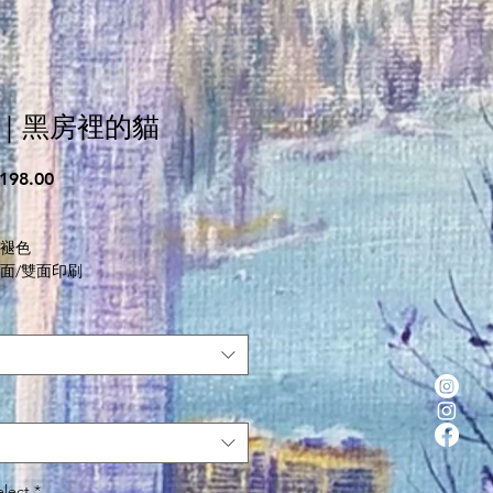
｜黑房裡的貓
促
198.00
銷
價
不褪色
格
單面/雙面印刷
：短毛絨布
尺寸：
m｜35cmX40cm
款，下單後需時約７個工作天後寄出。
elect
*