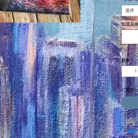
選擇
如選其他
數量
*
訂製款