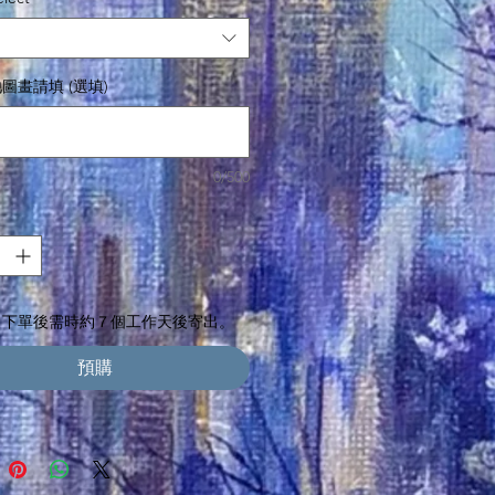
圖畫請填 (選填)
0/500
，下單後需時約７個工作天後寄出。
預購