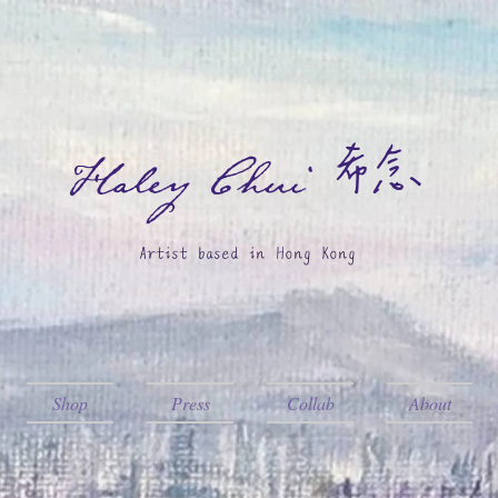
希念
Haley Chui
Artist based in Hong Kong
Shop
Press
Collab
About