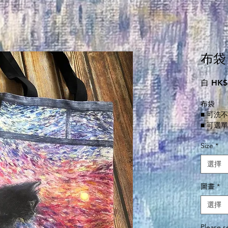
布袋
自
HK$
布袋
■ 可洗
■ 可選
■ 有內袋
Size
*
■ 材質
■ 兩種
選擇
30X35c
圖畫
*
**訂製
選擇
Please s