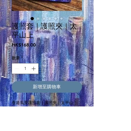
護照套｜護照夾｜太
平山上
價
HK$168.00
格
數量
*
新增至購物車
香港風景護照套｜護照夾｜太平山上
▫️10*14.5cm-輕鬆放入口袋、小包，退
稅時方便拿出
▫️1個機票夾層
▫️2個卡片夾層，可放信用卡、交通卡💳