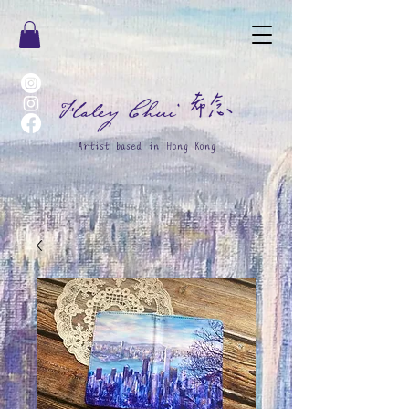
希念
Haley Chui
Artist based in Hong Kong