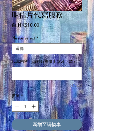
明信片代寫服務
促
自
HK$10.00
銷
價
Please select
*
格
代寫內容（請同時提供上款及下款）
*
0/500
數量
*
新增至購物車