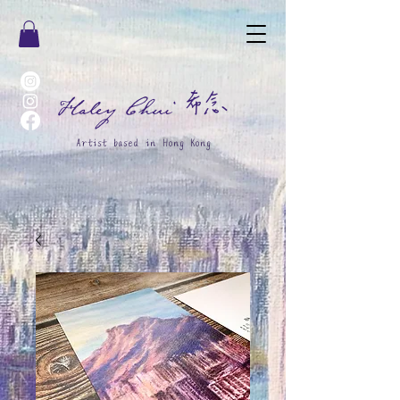
希念
Haley Chui
Artist based in Hong Kong