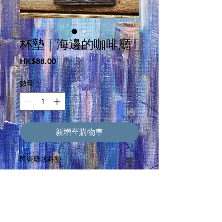
杯墊｜海邊的咖啡廳
價
HK$88.00
格
數量
*
新增至購物車
陶瓷吸水杯墊
尺寸:
長寬10cmx10cm
厚度 0.7cm
材質: