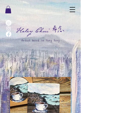
希念
Haley Chui
Artist based in Hong Kong