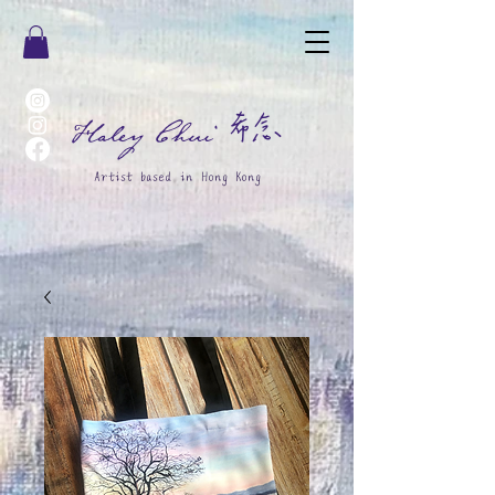
希念
Haley Chui
Artist based in Hong Kong