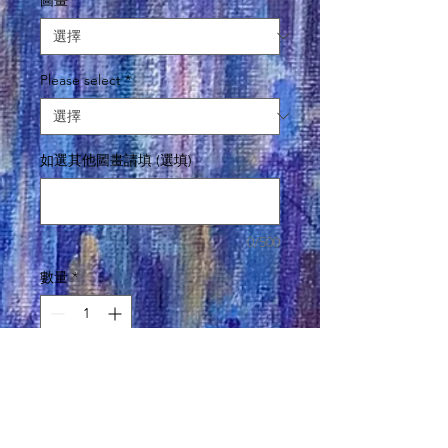
Please select
*
如選其他圖畫請填 (選填)
0/500
數量
*
訂製款，下單後需時約７個工作天後寄
出。
預購