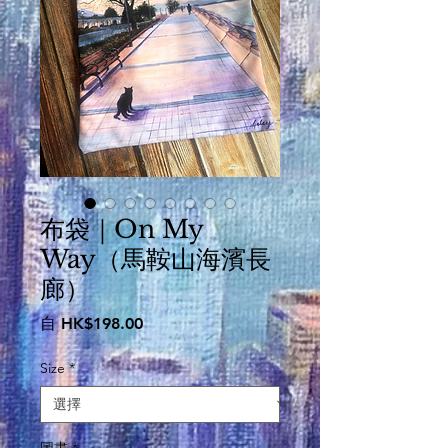
布袋｜On My
Way（馬鞍山海濱長
廊）
促
自
HK$198.00
銷
價
Size
*
格
圖畫
*