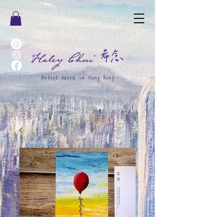
希念
Haley Chui
Artist based in Hong Kong