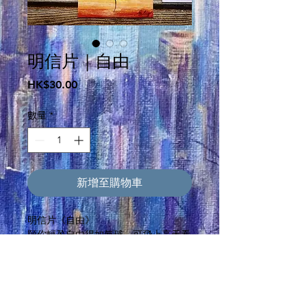
明信片｜自由
價
HK$30.00
格
數量
*
新增至購物車
明信片《自由》
願你輕盈自由得如氣球，可飛上高天看
盡天空的色彩。
（Acrylic, 4.2018）
🔸尺寸：100 x 150mm