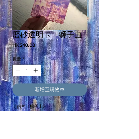
磨砂透明卡｜獅子山
價
HK$40.00
格
數量
*
新增至購物車
明信片《獅子山》
迎着光，也迎着風勇敢也溫柔無畏也無
懼
（Acrylic on canvas, 5.2022)