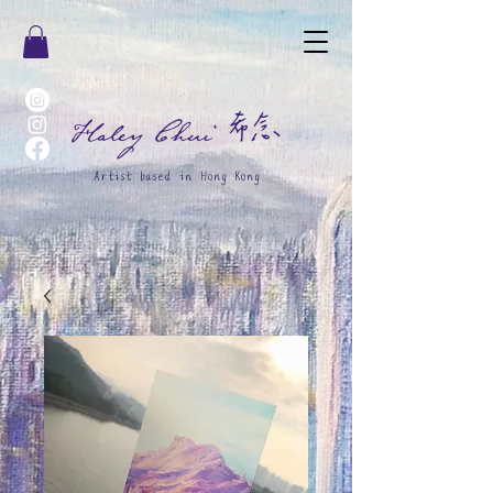
希念
Haley Chui
Artist based in Hong Kong